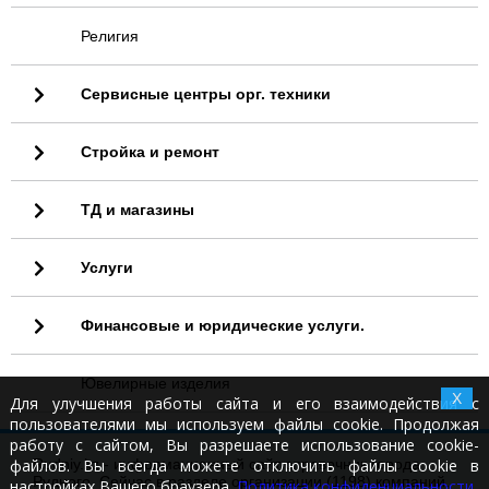
Религия
Сервисные центры орг. техники
Стройка и ремонт
ТД и магазины
Услуги
Финансовые и юридические услуги.
Ювелирные изделия
X
Для улучшения работы сайта и его взаимодействия с
пользователями мы используем файлы cookie. Продолжая
работу с сайтом, Вы разрешаете использование cookie-
файлов. Вы всегда можете отключить файлы cookie в
Rudniy.kz - информационный сайт справочник города
Рудного. Сейчас в разделе организации (1198) компаний.
настройках Вашего браузера.
Политика конфиденциальности