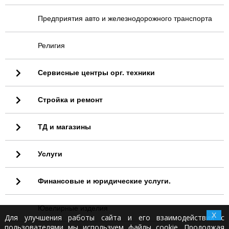
Предприятия авто и железнодорожного транспорта
Религия
Сервисные центры орг. техники
Стройка и ремонт
ТД и магазины
Услуги
Финансовые и юридические услуги.
Ювелирные изделия
X
Для улучшения работы сайта и его взаимодействия с
пользователями мы используем файлы cookie. Продолжая