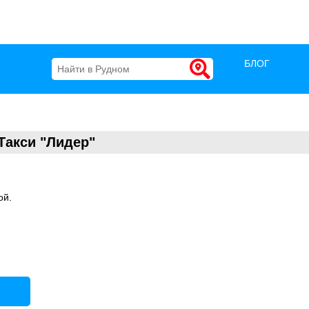
БЛОГ
Такси "Лидер"
ой.