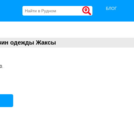
БЛОГ
зин одежды Жаксы
0.
.